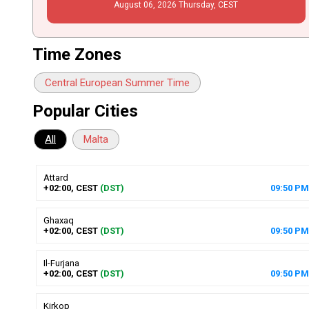
August
06
, 2026
Thursday,
CEST
Time Zones
Central European Summer Time
Popular Cities
All
Malta
Attard
+02:00, CEST
(DST)
09
:
50
PM
Ghaxaq
+02:00, CEST
(DST)
09
:
50
PM
Il-Furjana
+02:00, CEST
(DST)
09
:
50
PM
Kirkop