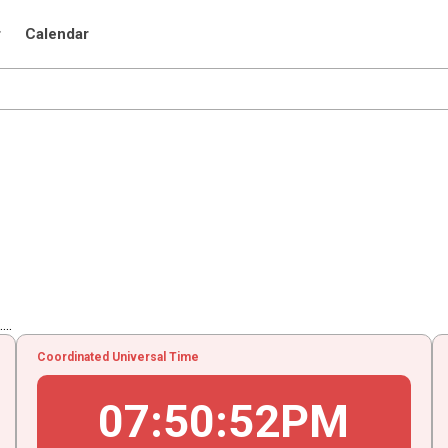
r
Calendar
..
Coordinated Universal Time
07
:
50
:
52
PM