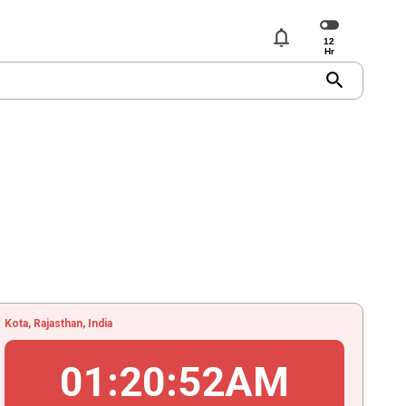
notifications
search
Kota, Rajasthan, India
01
:
20
:
52
AM