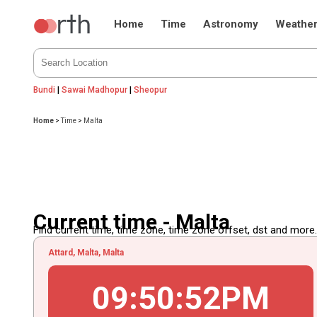
Home
Time
Astronomy
Weathe
Bundi
|
Sawai Madhopur
|
Sheopur
Home
>
Time
>
Malta
Current time - Malta
Find current time, time zone, time zone offset, dst and more...
Attard, Malta, Malta
09
:
50
:
52
PM