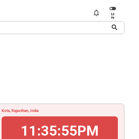
notifications
search
Kota, Rajasthan, India
11
:
35
:
55
PM