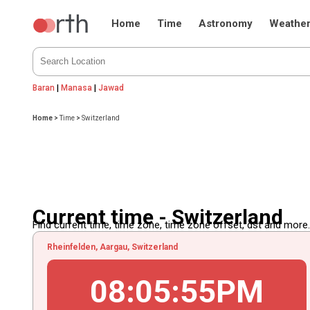
Home
Time
Astronomy
Weathe
Baran
|
Manasa
|
Jawad
Home
>
Time
>
Switzerland
Current time - Switzerland
Find current time, time zone, time zone offset, dst and more...
Rheinfelden, Aargau, Switzerland
08
:
05
:
55
PM