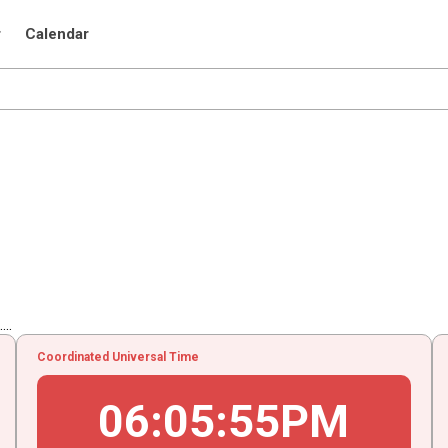
r
Calendar
..
Coordinated Universal Time
06
:
05
:
55
PM