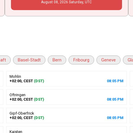
August
08
, 2026
Saturday,
UTC
aft
Basel-Stadt
Bern
Fribourg
Geneve
Gl
Mohlin
+02:00, CEST
(DST)
08
:
05
PM
Oftringen
+02:00, CEST
(DST)
08
:
05
PM
Gipf-Oberfrick
+02:00, CEST
(DST)
08
:
05
PM
Kaisten