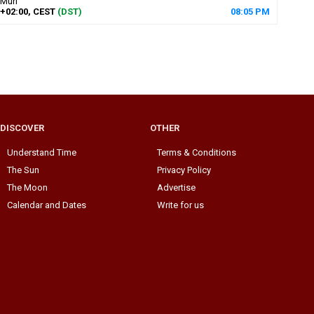
Muri
+02:00, CEST
(DST)
08
:
05
PM
DISCOVER
OTHER
Understand Time
Terms & Conditions
The Sun
Privacy Policy
The Moon
Advertise
Calendar and Dates
Write for us