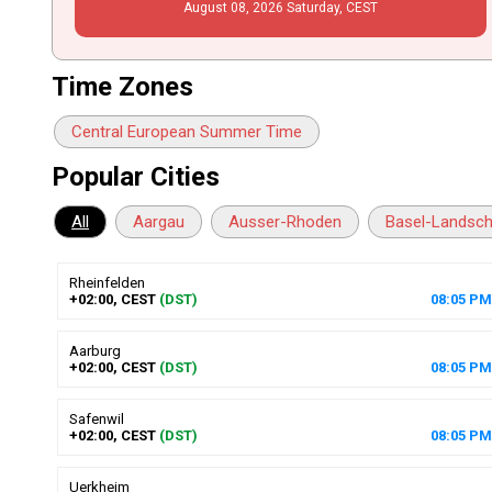
August
08
, 2026
Saturday,
CEST
Time Zones
Central European Summer Time
Popular Cities
All
Aargau
Ausser-Rhoden
Basel-Landsch
Rheinfelden
+02:00, CEST
(DST)
08
:
05
PM
Aarburg
+02:00, CEST
(DST)
08
:
05
PM
Safenwil
+02:00, CEST
(DST)
08
:
05
PM
Uerkheim