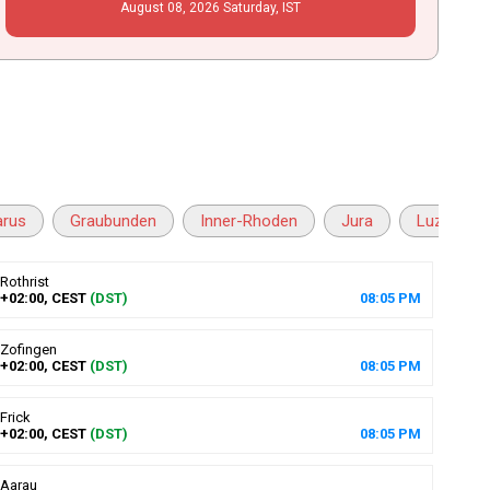
August
08
, 2026
Saturday,
IST
arus
Graubunden
Inner-Rhoden
Jura
Luzern
Rothrist
+02:00, CEST
(DST)
08
:
05
PM
Zofingen
+02:00, CEST
(DST)
08
:
05
PM
Frick
+02:00, CEST
(DST)
08
:
05
PM
Aarau