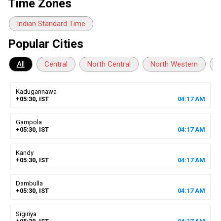
Time Zones
Indian Standard Time
Popular Cities
All
Central
North Central
North Western
N
Kadugannawa
+05:30, IST
04
:
17
AM
Gampola
+05:30, IST
04
:
17
AM
Kandy
+05:30, IST
04
:
17
AM
Dambulla
+05:30, IST
04
:
17
AM
Sigiriya