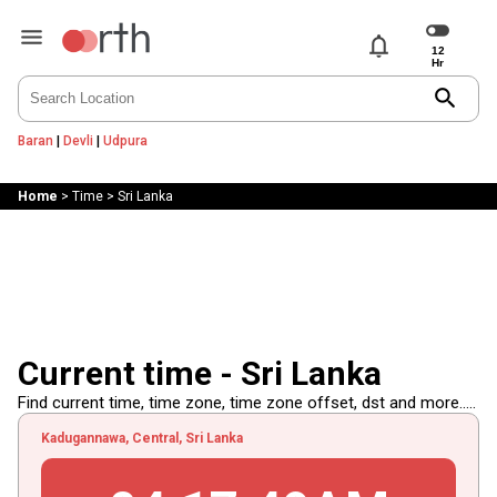
notifications
search
Baran
|
Devli
|
Udpura
Home
>
Time
>
Sri Lanka
Current time - Sri Lanka
Find current time, time zone, time zone offset, dst and more.....
Kadugannawa, Central, Sri Lanka