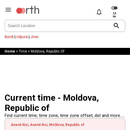
notifications
search
Bundi
|
Udpura
|
Jiran
Home
>
Time
>
Moldova, Republic Of
Current time - Moldova,
Republic of
Find current time, time zone, time zone offset, dst and more.....
Anenii Noi, Anenii Noi, Moldova, Republic of