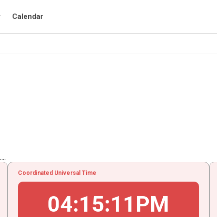
r
Calendar
..
Coordinated Universal Time
04
:
15
:
12
PM