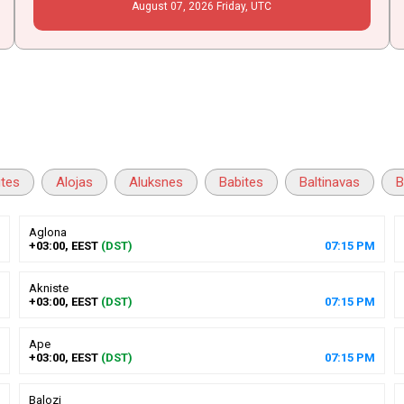
August
07
, 2026
Friday,
UTC
utes
Alojas
Aluksnes
Babites
Baltinavas
B
Aglona
+03:00, EEST
(DST)
07
:
15
PM
Akniste
+03:00, EEST
(DST)
07
:
15
PM
Ape
+03:00, EEST
(DST)
07
:
15
PM
Balozi