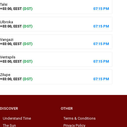
Talsi
+03:00, EEST
(DST)
07
:
15
PM
Ulbroka
+03:00, EEST
(DST)
07
:
15
PM
Vangazi
+03:00, EEST
(DST)
07
:
15
PM
Ventspils
+03:00, EEST
(DST)
07
:
15
PM
Zilupe
+03:00, EEST
(DST)
07
:
15
PM
DISCOVER
OTHER
Understand Time
Terms & Conditions
The Sun
Privacy Policy