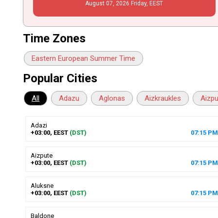
August
07
, 2026
Friday,
EEST
Time Zones
Eastern European Summer Time
Popular Cities
All
Adazu
Aglonas
Aizkraukles
Aizp
Adazi
+03:00, EEST
(DST)
07
:
15
PM
Aizpute
+03:00, EEST
(DST)
07
:
15
PM
Aluksne
+03:00, EEST
(DST)
07
:
15
PM
Baldone