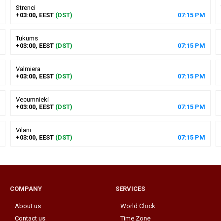
Strenci
+03:00, EEST
(DST)
07
:
15
PM
Tukums
+03:00, EEST
(DST)
07
:
15
PM
Valmiera
+03:00, EEST
(DST)
07
:
15
PM
Vecumnieki
+03:00, EEST
(DST)
07
:
15
PM
Vilani
+03:00, EEST
(DST)
07
:
15
PM
COMPANY
SERVICES
About us
World Clock
Contact us
Time Zone