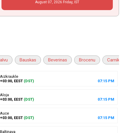
August
07
, 2026
Friday,
IST
alvu
Bauskas
Beverinas
Brocenu
Carnikavas
Aizkraukle
+03:00, EEST
(DST)
07
:
15
PM
Aloja
+03:00, EEST
(DST)
07
:
15
PM
Auce
+03:00, EEST
(DST)
07
:
15
PM
Baltinava