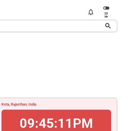
notifications
search
Kota, Rajasthan, India
09
:
45
:
12
PM