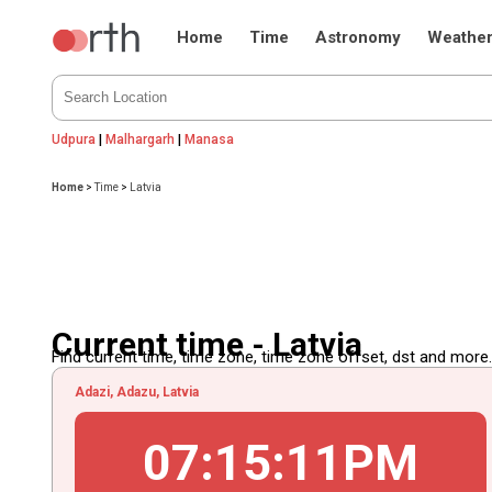
Home
Time
Astronomy
Weathe
Udpura
|
Malhargarh
|
Manasa
Home
>
Time
>
Latvia
Current time - Latvia
Find current time, time zone, time zone offset, dst and more...
Adazi, Adazu, Latvia
07
:
15
:
12
PM