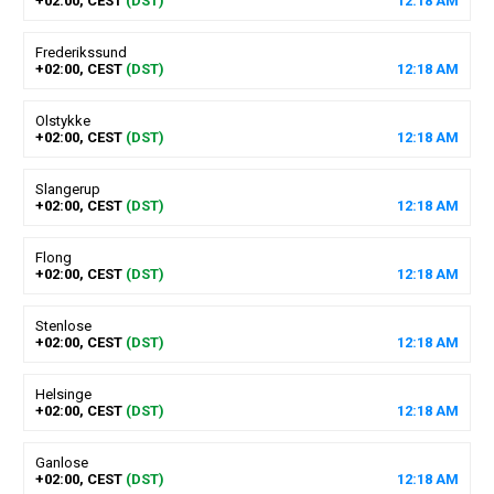
+02:00, CEST
(DST)
12
:
18
AM
Frederikssund
+02:00, CEST
(DST)
12
:
18
AM
Olstykke
+02:00, CEST
(DST)
12
:
18
AM
Slangerup
+02:00, CEST
(DST)
12
:
18
AM
Flong
+02:00, CEST
(DST)
12
:
18
AM
Stenlose
+02:00, CEST
(DST)
12
:
18
AM
Helsinge
+02:00, CEST
(DST)
12
:
18
AM
Ganlose
+02:00, CEST
(DST)
12
:
18
AM