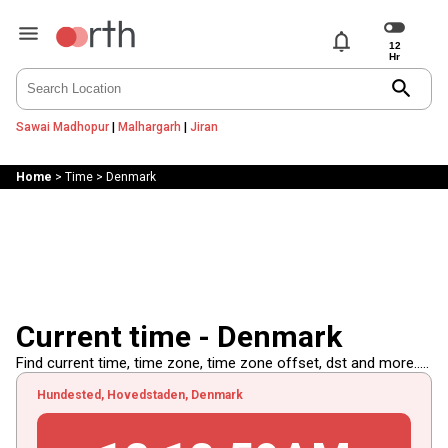
notifications
search
Sawai Madhopur
|
Malhargarh
|
Jiran
Home
>
Time
>
Denmark
Current time - Denmark
Find current time, time zone, time zone offset, dst and more.....
Hundested, Hovedstaden, Denmark