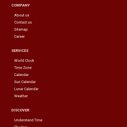
COMPANY
About us
Contact us
Sitemap
Career
SERVICES
World Clock
Time Zone
Calendar
Sun Calendar
Lunar Calendar
Weather
DISCOVER
Understand Time