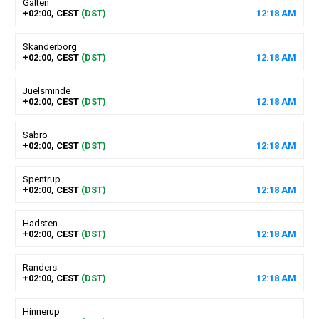
Galten
+02:00, CEST
(DST)
12
:
18
AM
Skanderborg
+02:00, CEST
(DST)
12
:
18
AM
Juelsminde
+02:00, CEST
(DST)
12
:
18
AM
Sabro
+02:00, CEST
(DST)
12
:
18
AM
Spentrup
+02:00, CEST
(DST)
12
:
18
AM
Hadsten
+02:00, CEST
(DST)
12
:
18
AM
Randers
+02:00, CEST
(DST)
12
:
18
AM
Hinnerup