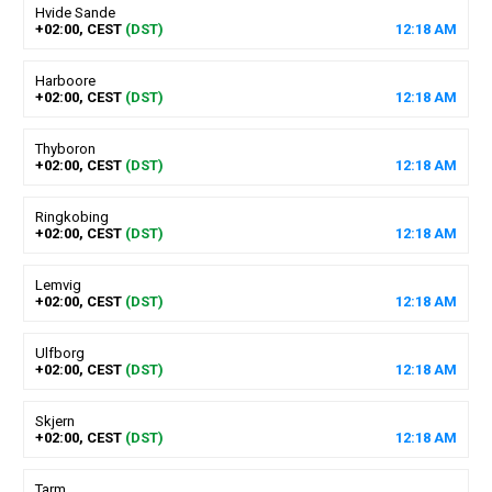
Hvide Sande
+02:00, CEST
(DST)
12
:
18
AM
Harboore
+02:00, CEST
(DST)
12
:
18
AM
Thyboron
+02:00, CEST
(DST)
12
:
18
AM
Ringkobing
+02:00, CEST
(DST)
12
:
18
AM
Lemvig
+02:00, CEST
(DST)
12
:
18
AM
Ulfborg
+02:00, CEST
(DST)
12
:
18
AM
Skjern
+02:00, CEST
(DST)
12
:
18
AM
Tarm