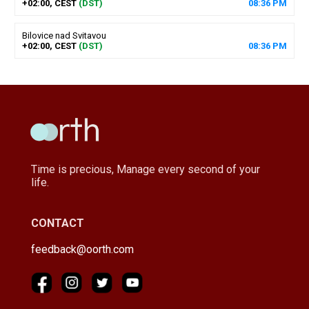
+02:00, CEST
(DST)
08
:
36
PM
Bilovice nad Svitavou
+02:00, CEST
(DST)
08
:
36
PM
Time is precious, Manage every second of your
life.
CONTACT
feedback@oorth.com