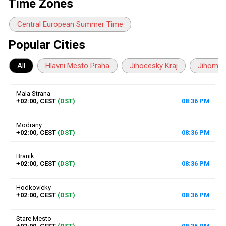
Time Zones
Central European Summer Time
Popular Cities
All
Hlavni Mesto Praha
Jihocesky Kraj
Jihomor
Mala Strana
+02:00, CEST
(DST)
08
:
36
PM
Modrany
+02:00, CEST
(DST)
08
:
36
PM
Branik
+02:00, CEST
(DST)
08
:
36
PM
Hodkovicky
+02:00, CEST
(DST)
08
:
36
PM
Stare Mesto