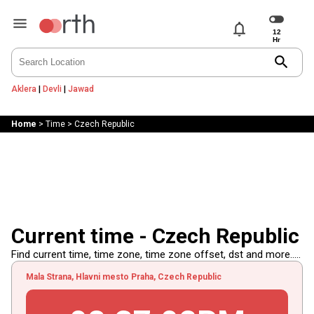
notifications
search
Aklera
|
Devli
|
Jawad
Home
>
Time
>
Czech Republic
Current time - Czech Republic
Find current time, time zone, time zone offset, dst and more.....
Mala Strana, Hlavni mesto Praha, Czech Republic