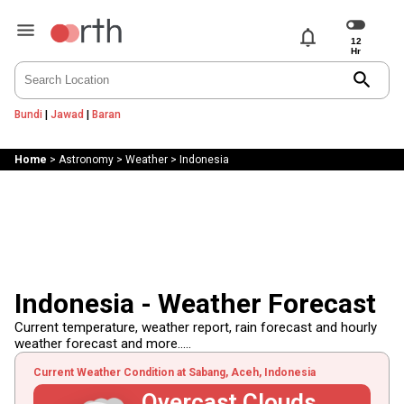
notifications
search
Bundi
|
Jawad
|
Baran
Home
>
Astronomy
>
Weather
>
Indonesia
Indonesia - Weather Forecast
Current temperature, weather report, rain forecast and hourly
weather forecast and more.....
Current Weather Condition at Sabang, Aceh, Indonesia
Overcast Clouds