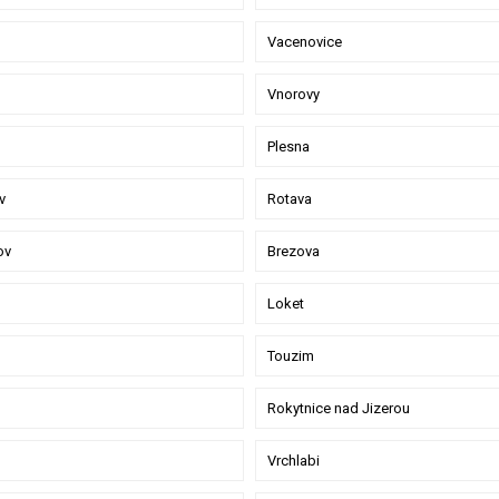
Vacenovice
Vnorovy
Plesna
v
Rotava
ov
Brezova
Loket
Touzim
Rokytnice nad Jizerou
Vrchlabi