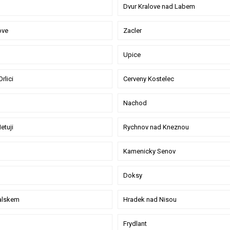
Dvur Kralove nad Labem
ove
Zacler
Upice
rlici
Cerveny Kostelec
Nachod
etuji
Rychnov nad Kneznou
Kamenicky Senov
Doksy
alskem
Hradek nad Nisou
Frydlant