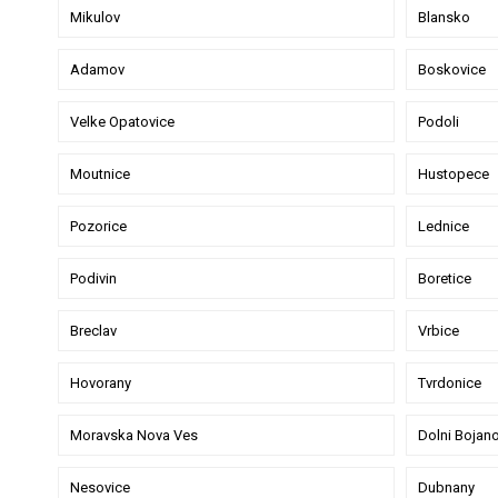
Mikulov
Blansko
Adamov
Boskovice
Velke Opatovice
Podoli
Moutnice
Hustopece
Pozorice
Lednice
Podivin
Boretice
Breclav
Vrbice
Hovorany
Tvrdonice
Moravska Nova Ves
Dolni Bojan
Nesovice
Dubnany