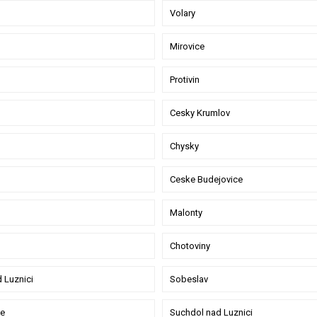
Volary
Mirovice
Protivin
Cesky Krumlov
Chysky
Ceske Budejovice
Malonty
Chotoviny
 Luznici
Sobeslav
e
Suchdol nad Luznici