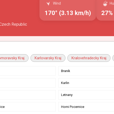
Wind
Hu
170° (3.13 km/h)
27%
 Czech Republic
omoravsky Kraj
Karlovarsky Kraj
Kralovehradecky Kraj
Branik
Karlin
Letnany
ice
Horni Pocernice