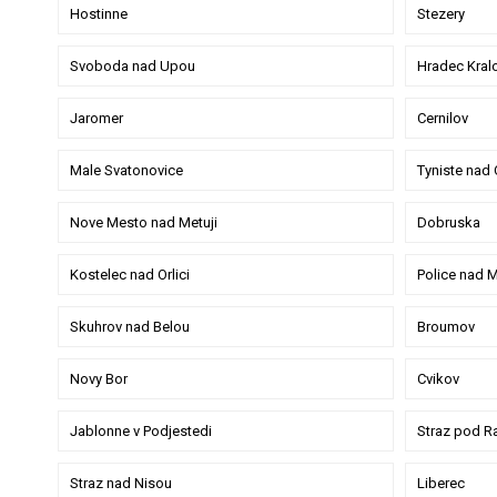
Hostinne
Stezery
Svoboda nad Upou
Hradec Kral
Jaromer
Cernilov
Male Svatonovice
Tyniste nad O
Nove Mesto nad Metuji
Dobruska
Kostelec nad Orlici
Police nad M
Skuhrov nad Belou
Broumov
Novy Bor
Cvikov
Jablonne v Podjestedi
Straz pod R
Straz nad Nisou
Liberec