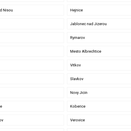
d Nisou
Hejnice
Jablonec nad Jizerou
Rymarov
Mesto Albrechtice
Vitkov
Slavkov
Novy Jicin
e
Koberice
ov
Verovice