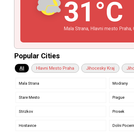
31°C
Mala Strana, Hlavni mesto Praha,
Popular Cities
All
Hlavni Mesto Praha
Jihocesky Kraj
Jih
Mala Strana
Modrany
Stare Mesto
Prague
Strizkov
Prosek
Hostavice
Dolni Pocern