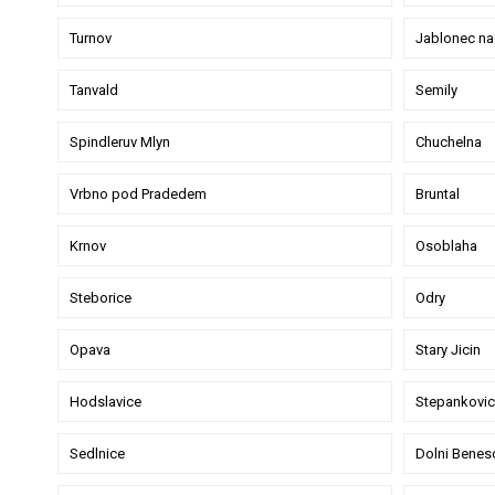
Turnov
Jablonec na
Tanvald
Semily
Spindleruv Mlyn
Chuchelna
Vrbno pod Pradedem
Bruntal
Krnov
Osoblaha
Steborice
Odry
Opava
Stary Jicin
Hodslavice
Stepankovic
Sedlnice
Dolni Benes