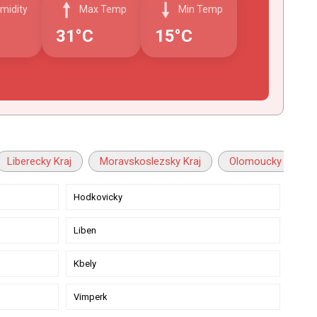
midity
Max Temp
Min Temp
31°C
15°C
Liberecky Kraj
Moravskoslezsky Kraj
Olomoucky Kraj
Hodkovicky
Liben
Kbely
Vimperk