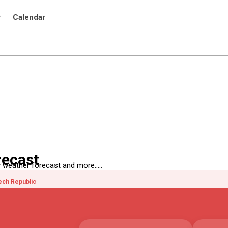
r
Calendar
recast
 weather forecast and more.....
ech Republic