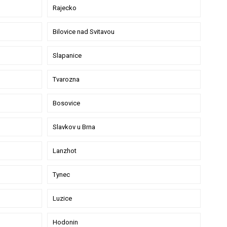
Rajecko
Bilovice nad Svitavou
Slapanice
Tvarozna
Bosovice
Slavkov u Brna
Lanzhot
Tynec
Luzice
Hodonin