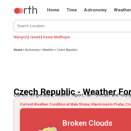
Home
Time
Astronomy
Weathe
Mangrol
|
Jawad
|
Sawai Madhopur
Home
>
Astronomy
>
Weather
>
Czech Republic
Czech Republic - Weather Fo
Current temperature, weather report, rain forecast and hourly
Current Weather Condition at Mala Strana, Hlavni mesto Praha, Cz
Broken Clouds