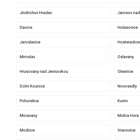
Jindrichuv Hradec
Jarosov nad
Dacice
Holasovice
Jaroslavice
Hosteradice
Miroslav
Oslavany
Hrusovany nad Jevisovkou
Olesnice
Dolni Kounice
Novosedly
Pohorelice
Kurim
Moravany
Mokra Hora
Modrice
Vranovice