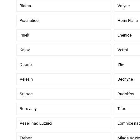
Blatna
Volyne
Prachatice
Horni Plana
Pisek
Lhenice
Kajov
Vetrni
Dubne
Zliv
Velesin
Bechyne
Srubec
Rudolfov
Borovany
Tabor
Veseli nad Luznici
Lomnice nad
Trebon
Mlada Vozic