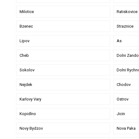
Milotice
Ratiskovice
Bzenec
Straznice
Lipov
As
Cheb
Dolni Zando
Sokolov
Dolni Rychn
Nejdek
Chodov
Karlovy Vary
Ostrov
Kopidlno
Jicin
Novy Bydzov
Nova Paka