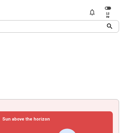
notifications
search
Sun above the horizon