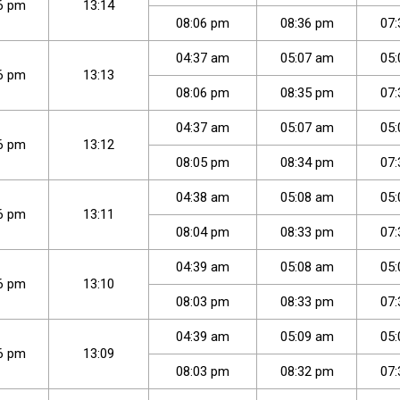
6
pm
13:14
08
:
06
pm
08
:
36
pm
07
:
04
:
37
am
05
:
07
am
05
:
6
pm
13:13
08
:
06
pm
08
:
35
pm
07
:
04
:
37
am
05
:
07
am
05
:
6
pm
13:12
08
:
05
pm
08
:
34
pm
07
:
04
:
38
am
05
:
08
am
05
:
6
pm
13:11
08
:
04
pm
08
:
33
pm
07
:
04
:
39
am
05
:
08
am
05
:
6
pm
13:10
08
:
03
pm
08
:
33
pm
07
:
04
:
39
am
05
:
09
am
05
:
6
pm
13:09
08
:
03
pm
08
:
32
pm
07
: