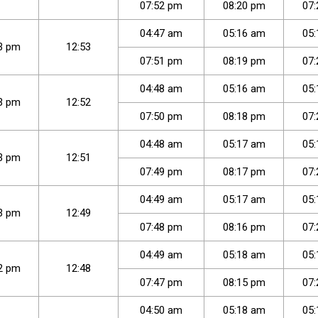
07
:
52
pm
08
:
20
pm
07
:
04
:
47
am
05
:
16
am
05
:
3
pm
12:53
07
:
51
pm
08
:
19
pm
07
:
04
:
48
am
05
:
16
am
05
:
3
pm
12:52
07
:
50
pm
08
:
18
pm
07
:
04
:
48
am
05
:
17
am
05
:
3
pm
12:51
07
:
49
pm
08
:
17
pm
07
:
04
:
49
am
05
:
17
am
05
:
3
pm
12:49
07
:
48
pm
08
:
16
pm
07
:
04
:
49
am
05
:
18
am
05
:
2
pm
12:48
07
:
47
pm
08
:
15
pm
07
:
04
:
50
am
05
:
18
am
05
: