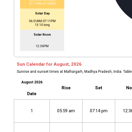
07:11PM-07:35PM
Solar Day
06:01AM-07:11PM
13:10 long
Solar Noon
12:36PM
Sun Calendar for August, 2026
Sunrise and sunset times at Malhargarh, Madhya Pradesh, India. Tabl
August 2026
Rise
Set
No
Date
1
05
:
59
am
07
:
14
pm
12
:
3