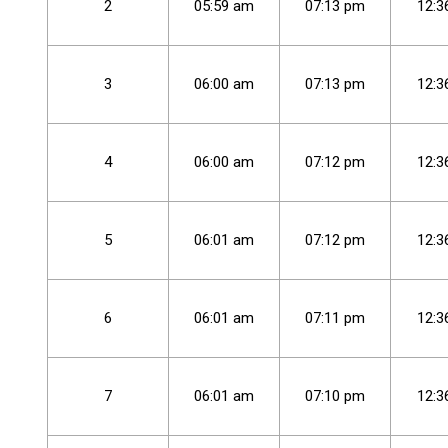
2
05
:
59
am
07
:
13
pm
12
:
3
3
06
:
00
am
07
:
13
pm
12
:
3
4
06
:
00
am
07
:
12
pm
12
:
3
5
06
:
01
am
07
:
12
pm
12
:
3
6
06
:
01
am
07
:
11
pm
12
:
3
7
06
:
01
am
07
:
10
pm
12
:
3