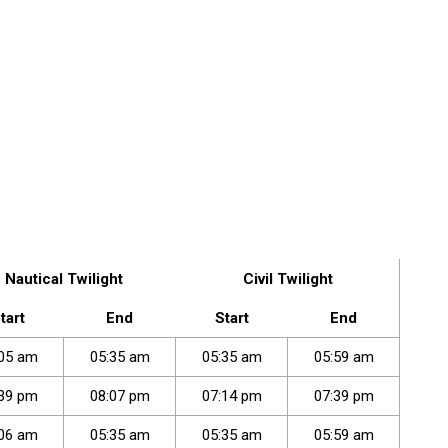
Nautical Twilight
Civil Twilight
tart
End
Start
End
05
am
05
:
35
am
05
:
35
am
05
:
59
am
39
pm
08
:
07
pm
07
:
14
pm
07
:
39
pm
06
am
05
:
35
am
05
:
35
am
05
:
59
am