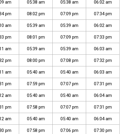
09
am
05
:
38
am
05
:
38
am
06
:
02
am
34
pm
08
:
02
pm
07
:
09
pm
07
:
34
pm
10
am
05
:
39
am
05
:
39
am
06
:
02
am
33
pm
08
:
01
pm
07
:
09
pm
07
:
33
pm
11
am
05
:
39
am
05
:
39
am
06
:
03
am
32
pm
08
:
00
pm
07
:
08
pm
07
:
32
pm
11
am
05
:
40
am
05
:
40
am
06
:
03
am
31
pm
07
:
59
pm
07
:
07
pm
07
:
31
pm
12
am
05
:
40
am
05
:
40
am
06
:
04
am
31
pm
07
:
58
pm
07
:
07
pm
07
:
31
pm
12
am
05
:
40
am
05
:
40
am
06
:
04
am
30
pm
07
:
58
pm
07
:
06
pm
07
:
30
pm