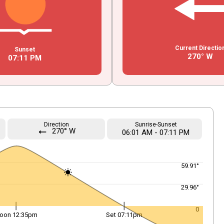
Current Directio
Sunset
270° W
07
:
11
PM
Direction
Sunrise-Sunset
270° W
straight
06
:
01
AM
-
07
:
11
PM
59.91°
29.96°
0
oon 12:35pm
Set 07:11pm