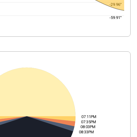
-29.96°
-59.91°
07:11PM
07:35PM
08:03PM
08:33PM