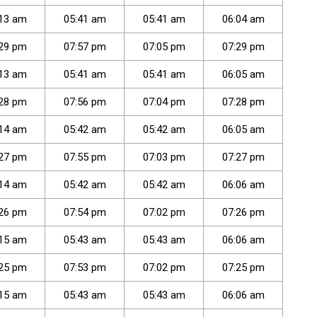
13
am
05
:
41
am
05
:
41
am
06
:
04
am
29
pm
07
:
57
pm
07
:
05
pm
07
:
29
pm
13
am
05
:
41
am
05
:
41
am
06
:
05
am
28
pm
07
:
56
pm
07
:
04
pm
07
:
28
pm
14
am
05
:
42
am
05
:
42
am
06
:
05
am
27
pm
07
:
55
pm
07
:
03
pm
07
:
27
pm
14
am
05
:
42
am
05
:
42
am
06
:
06
am
26
pm
07
:
54
pm
07
:
02
pm
07
:
26
pm
15
am
05
:
43
am
05
:
43
am
06
:
06
am
25
pm
07
:
53
pm
07
:
02
pm
07
:
25
pm
15
am
05
:
43
am
05
:
43
am
06
:
06
am