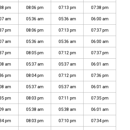
38
pm
08
:
06
pm
07
:
13
pm
07
:
38
pm
07
am
05
:
36
am
05
:
36
am
06
:
00
am
37
pm
08
:
06
pm
07
:
13
pm
07
:
37
pm
07
am
05
:
36
am
05
:
36
am
06
:
00
am
37
pm
08
:
05
pm
07
:
12
pm
07
:
37
pm
08
am
05
:
37
am
05
:
37
am
06
:
01
am
36
pm
08
:
04
pm
07
:
12
pm
07
:
36
pm
08
am
05
:
37
am
05
:
37
am
06
:
01
am
35
pm
08
:
03
pm
07
:
11
pm
07
:
35
pm
09
am
05
:
38
am
05
:
38
am
06
:
01
am
34
pm
08
:
03
pm
07
:
10
pm
07
:
34
pm