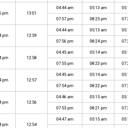
04
:
44
am
05
:
13
am
05
:
5
pm
13:01
07
:
57
pm
08
:
25
pm
07
:
04
:
44
am
05
:
13
am
05
:
4
pm
12:59
07
:
56
pm
08
:
24
pm
07
:
04
:
45
am
05
:
14
am
05
:
4
pm
12:58
07
:
55
pm
08
:
23
pm
07
:
04
:
45
am
05
:
14
am
05
:
4
pm
12:57
07
:
54
pm
08
:
22
pm
07
:
04
:
46
am
05
:
15
am
05
:
4
pm
12:56
07
:
53
pm
08
:
21
pm
07
:
04
:
47
am
05
:
15
am
05
:
4
pm
12:54