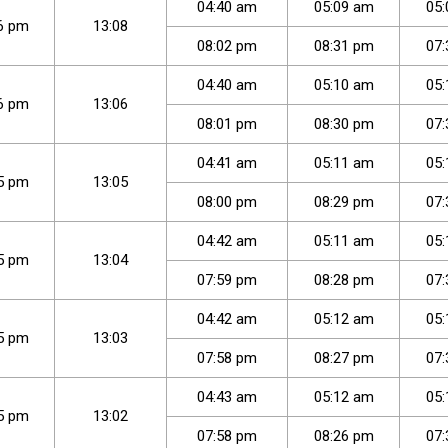
04
:
40
am
05
:
09
am
05
:
6
pm
13:08
08
:
02
pm
08
:
31
pm
07
:
04
:
40
am
05
:
10
am
05
:
6
pm
13:06
08
:
01
pm
08
:
30
pm
07
:
04
:
41
am
05
:
11
am
05
:
5
pm
13:05
08
:
00
pm
08
:
29
pm
07
:
04
:
42
am
05
:
11
am
05
:
5
pm
13:04
07
:
59
pm
08
:
28
pm
07
:
04
:
42
am
05
:
12
am
05
:
5
pm
13:03
07
:
58
pm
08
:
27
pm
07
:
04
:
43
am
05
:
12
am
05
:
5
pm
13:02
07
:
58
pm
08
:
26
pm
07
: