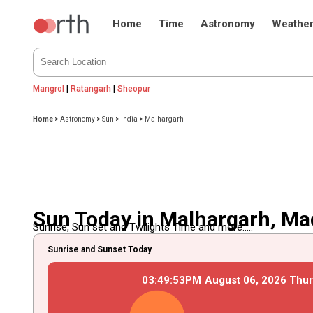
Home
Time
Astronomy
Weathe
Mangrol
|
Ratangarh
|
Sheopur
Home
>
Astronomy
>
Sun
>
India
>
Malhargarh
Sun Today in Malhargarh, Ma
Sunrise, Sun set and Twilights Time and more.....
Sunrise and Sunset Today
03
:
49
:
54
PM
August
06
, 2026
Thur