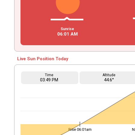
Sunrise
06
:
01
AM
Live Sun Position Today
Time
Altitude
03
:49
PM
44.6°
Rise 06:01am
N