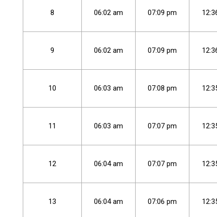
8
06
:
02
am
07
:
09
pm
12
:
3
9
06
:
02
am
07
:
09
pm
12
:
3
10
06
:
03
am
07
:
08
pm
12
:
3
11
06
:
03
am
07
:
07
pm
12
:
3
12
06
:
04
am
07
:
07
pm
12
:
3
13
06
:
04
am
07
:
06
pm
12
:
3