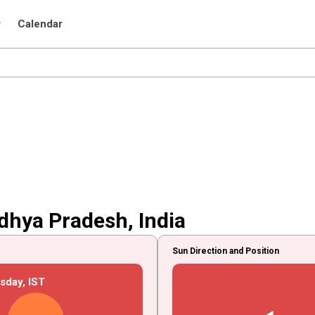
r
Calendar
dhya Pradesh, India
Sun Direction and Position
sday,
IST