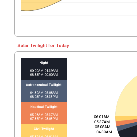
Solar Twilight for Today
Night
00:00AM-04:39AM
08:33PM-00:00AM
Astronomical Twilight
04:39AM-05:08AM
08:03PM-08:33PM
Nautical Twilight
05:08AM-05:37AM
06:01AM
07:35PM-08:03PM
05:37AM
05:08AM
Civil Twilight
04:39AM
05:37AM-06:01AM