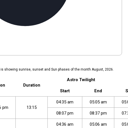
e is showing sunrise, sunset and Sun phases of the month August, 2026.
Astro Twilight
on
Duration
Start
End
S
04
:
35
am
05
:
05
am
05
:
6
pm
13:15
08
:
07
pm
08
:
37
pm
07
:
04
:
36
am
05
:
06
am
05
: