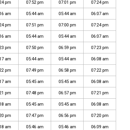
24
pm
07
:
52
pm
07
:
01
pm
07
:
24
pm
16
am
05
:
44
am
05
:
44
am
06
:
07
am
24
pm
07
:
51
pm
07
:
00
pm
07
:
24
pm
16
am
05
:
44
am
05
:
44
am
06
:
07
am
23
pm
07
:
50
pm
06
:
59
pm
07
:
23
pm
17
am
05
:
44
am
05
:
44
am
06
:
08
am
22
pm
07
:
49
pm
06
:
58
pm
07
:
22
pm
17
am
05
:
45
am
05
:
45
am
06
:
08
am
21
pm
07
:
48
pm
06
:
57
pm
07
:
21
pm
18
am
05
:
45
am
05
:
45
am
06
:
08
am
20
pm
07
:
47
pm
06
:
56
pm
07
:
20
pm
18
am
05
:
46
am
05
:
46
am
06
:
09
am