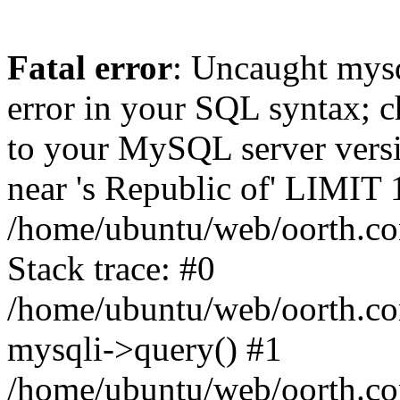
Fatal error
: Uncaught mysq
error in your SQL syntax; c
to your MySQL server versio
near 's Republic of' LIMIT 1'
/home/ubuntu/web/oorth.co
Stack trace: #0
/home/ubuntu/web/oorth.com
mysqli->query() #1
/home/ubuntu/web/oorth.com