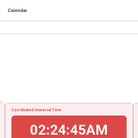
r
Calendar
..
Coordinated Universal Time
02
:
24
:
45
AM