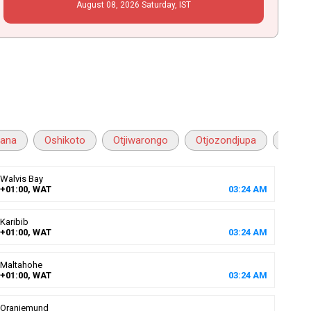
August
08
, 2026
Saturday,
IST
ana
Oshikoto
Otjiwarongo
Otjozondjupa
Wind
Walvis Bay
+01:00, WAT
03
:
24
AM
Karibib
+01:00, WAT
03
:
24
AM
Maltahohe
+01:00, WAT
03
:
24
AM
Oranjemund