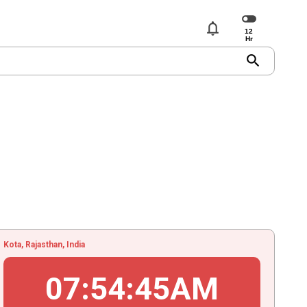
notifications
search
Kota, Rajasthan, India
07
:
54
:
45
AM