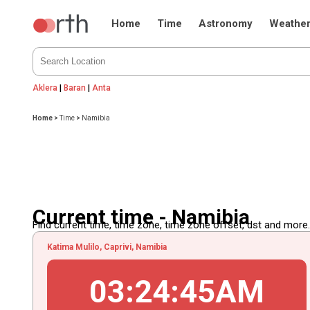
Home
Time
Astronomy
Weathe
Aklera
|
Baran
|
Anta
Home
>
Time
>
Namibia
Current time - Namibia
Find current time, time zone, time zone offset, dst and more...
Katima Mulilo, Caprivi, Namibia
03
:
24
:
45
AM