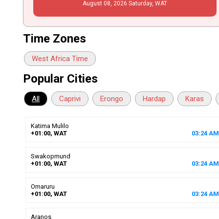
August
08
, 2026
Saturday,
WAT
Time Zones
West Africa Time
Popular Cities
All
Caprivi
Erongo
Hardap
Karas
Katima Mulilo
+01:00, WAT
03
:
24
AM
Swakopmund
+01:00, WAT
03
:
24
AM
Omaruru
+01:00, WAT
03
:
24
AM
Aranos