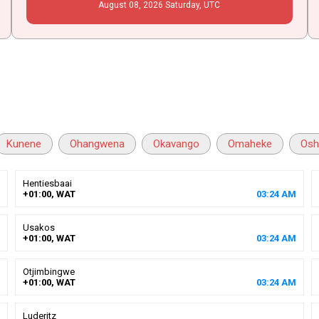
August
08
, 2026
Saturday,
UTC
Kunene
Ohangwena
Okavango
Omaheke
Osh
Hentiesbaai
+01:00, WAT
03
:
24
AM
Usakos
+01:00, WAT
03
:
24
AM
Otjimbingwe
+01:00, WAT
03
:
24
AM
Luderitz