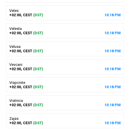
Veles
+02:00, CEST
(DST)
10
:
18
PM
Velesta
+02:00, CEST
(DST)
10
:
18
PM
Velusa
+02:00, CEST
(DST)
10
:
18
PM
Vevcani
+02:00, CEST
(DST)
10
:
18
PM
Vrapciste
+02:00, CEST
(DST)
10
:
18
PM
Vratnica
+02:00, CEST
(DST)
10
:
18
PM
Zajas
+02:00, CEST
(DST)
10
:
18
PM