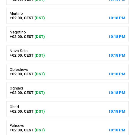
Murtino
+02:00, CEST
(DST)
10
:
18
PM
Negotino
+02:00, CEST
(DST)
10
:
18
PM
Novo Selo
+02:00, CEST
(DST)
10
:
18
PM
Obleshevo
+02:00, CEST
(DST)
10
:
18
PM
Ognjaci
+02:00, CEST
(DST)
10
:
18
PM
Ohrid
+02:00, CEST
(DST)
10
:
18
PM
Pehcevo
+02:00, CEST
(DST)
10
:
18
PM