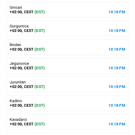
Grncari
+02:00, CEST
(DST)
10
:
18
PM
Gurgurnica
+02:00, CEST
(DST)
10
:
18
PM
Ilinden
+02:00, CEST
(DST)
10
:
18
PM
Jegunovce
+02:00, CEST
(DST)
10
:
18
PM
Jurumleri
+02:00, CEST
(DST)
10
:
18
PM
Kadino
+02:00, CEST
(DST)
10
:
18
PM
Kavadarci
+02:00, CEST
(DST)
10
:
18
PM