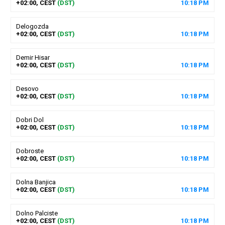
+02:00, CEST
(DST)
10
:
18
PM
Delogozda
+02:00, CEST
(DST)
10
:
18
PM
Demir Hisar
+02:00, CEST
(DST)
10
:
18
PM
Desovo
+02:00, CEST
(DST)
10
:
18
PM
Dobri Dol
+02:00, CEST
(DST)
10
:
18
PM
Dobroste
+02:00, CEST
(DST)
10
:
18
PM
Dolna Banjica
+02:00, CEST
(DST)
10
:
18
PM
Dolno Palciste
+02:00, CEST
(DST)
10
:
18
PM