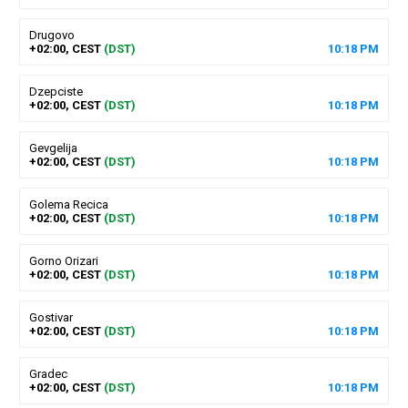
Drugovo
+02:00, CEST
(DST)
10
:
18
PM
Dzepciste
+02:00, CEST
(DST)
10
:
18
PM
Gevgelija
+02:00, CEST
(DST)
10
:
18
PM
Golema Recica
+02:00, CEST
(DST)
10
:
18
PM
Gorno Orizari
+02:00, CEST
(DST)
10
:
18
PM
Gostivar
+02:00, CEST
(DST)
10
:
18
PM
Gradec
+02:00, CEST
(DST)
10
:
18
PM