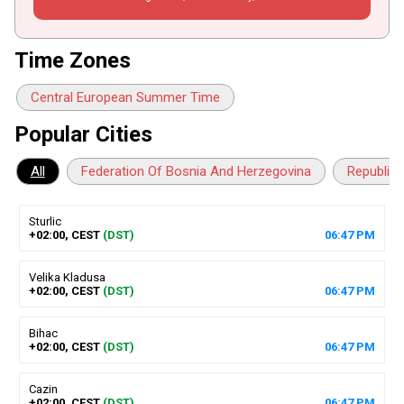
Time Zones
Central European Summer Time
Popular Cities
All
Federation Of Bosnia And Herzegovina
Republika
Sturlic
+02:00, CEST
(DST)
06
:
47
PM
Velika Kladusa
+02:00, CEST
(DST)
06
:
47
PM
Bihac
+02:00, CEST
(DST)
06
:
47
PM
Cazin
+02:00, CEST
(DST)
06
:
47
PM