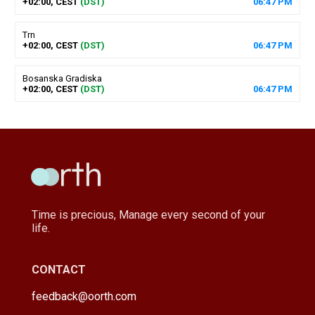
+02:00, CEST
(DST)
06
:
47
PM
Trn
+02:00, CEST
(DST)
06
:
47
PM
Bosanska Gradiska
+02:00, CEST
(DST)
06
:
47
PM
Time is precious, Manage every second of your
life.
CONTACT
feedback@oorth.com